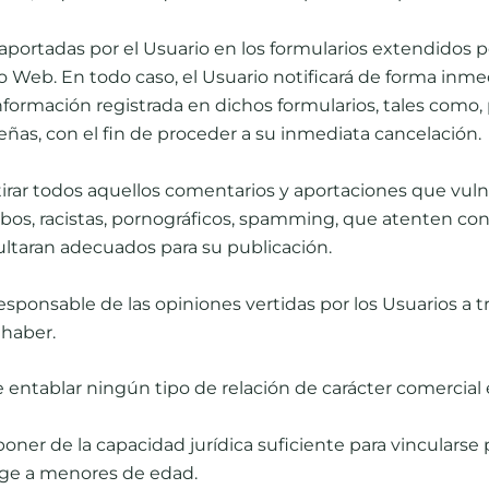
aportadas por el Usuario en los formularios extendidos por
io Web. En todo caso, el Usuario notiﬁcará de forma inmed
ormación registrada en dichos formularios, tales como, pe
eñas, con el ﬁn de proceder a su inmediata cancelación.
tirar todos aquellos comentarios y aportaciones que vulner
os, racistas, pornográﬁcos, spamming, que atenten contra
sultaran adecuados para su publicación.
 responsable de las opiniones vertidas por los Usuarios a
 haber.
ntablar ningún tipo de relación de carácter comercial en
oner de la capacidad jurídica suﬁciente para vincularse p
rige a menores de edad.