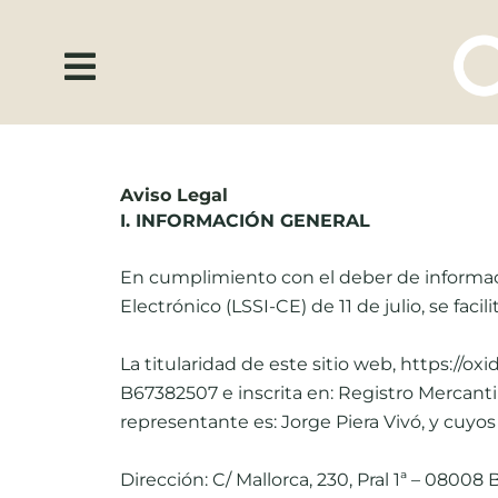
Ir
al
contenido
Aviso Legal
I. INFORMACIÓN GENERAL
En cumplimiento con el deber de informaci
Electrónico (LSSI-CE) de 11 de julio, se fac
La titularidad de este sitio web, https://ox
B67382507 e inscrita en: Registro Mercantil
representante es: Jorge Piera Vivó, y cuyo
Dirección: C/ Mallorca, 230, Pral 1ª – 0800