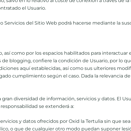
lo, salvo en lo relativo al coste de conexión a través de
ntratado el Usuario.
o Servicios del Sitio Web podrá hacerse mediante la suscr
, así como por los espacios habilitados para interactuar en
 de blogging, conﬁere la condición de Usuario, por lo qu
iciones aquí establecidas, así como sus ulteriores modiﬁc
gado cumplimiento según el caso. Dada la relevancia de 
a gran diversidad de información, servicios y datos. El U
a responsabilidad se extenderá a:
rvicios y datos ofrecidos por Oxid la Tertulia sin que sea
úblico, o que de cualquier otro modo puedan suponer lesi