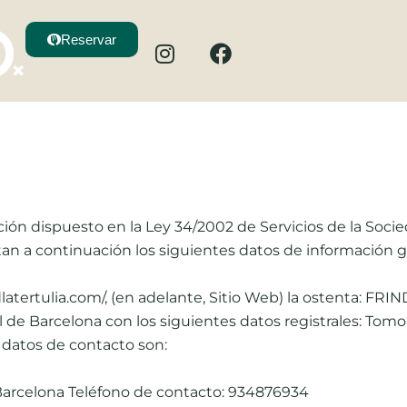
I
F
Reservar
n
a
s
c
t
e
a
b
g
o
r
o
a
k
m
ón dispuesto en la Ley 34/2002 de Servicios de la Socie
ilitan a continuación los siguientes datos de información 
idlatertulia.com/, (en adelante, Sitio Web) la ostenta: FRI
 de Barcelona con los siguientes datos registrales: Tomo 
s datos de contacto son:
8 Barcelona Teléfono de contacto: 934876934